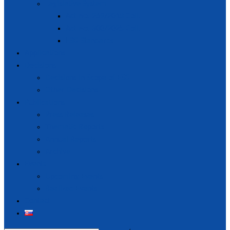
Legislative System
Act No. 269/2018 Coll.
Act No. 300/2025 Coll.
ESG Standards
Applications
Decisions
Decisions in Scope of ESG
Other Decisions
Publications
Press Releases
Thematic Reports
Annual Reports
Archive
Events
Upcoming Events
Realized Events
Contact