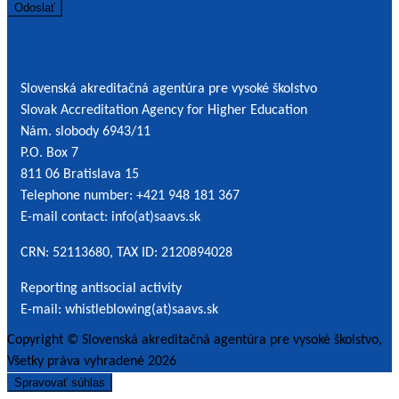
the
processing
Contact details
of
personal
Slovenská akreditačná agentúra pre vysoké školstvo
data
Slovak Accreditation Agency for Higher Education
*
Nám. slobody 6943/11
P.O. Box 7
811 06 Bratislava 15
Telephone number: +421 948 181 367
E-mail contact: info(at)saavs.sk
CRN: 52113680, TAX ID: 2120894028
Reporting antisocial activity
E-mail: whistleblowing(at)saavs.sk
Copyright © Slovenská akreditačná agentúra pre vysoké školstvo,
Všetky práva vyhradené 2026
Spravovať súhlas