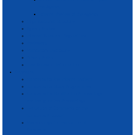
Annual Evaluation of Internal System of
the Agency
External Review of the Agency
Organizational Structure
Agency Bodies
Internal Rules and Regulations
Reviewers
Mandatory Disclosure
Privacy Policy
Free Access to Information
Standards
Standards for the Internal System
Standards for Study Programmes
Standards for Habilitation Proceedings
and Inauguration Proceedings
Evaluation of Comments on the
Standards Proposal
Methodology for Evaluation of
Standards