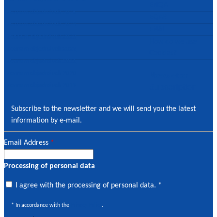
ENQA
Zoznam objednávok 2025
EQAR
Zoznam objednávok 2024
ENAI
Zoznam objednávok 2023
How do we use
Zoznam objednávok 2022
Cookies?
Zoznam objednávok 2021
Zoznam objednávok 2020
Newsletter
Zoznam objednávok 2019
Subscription
Subscribe to the newsletter and we will send you the latest
information by e-mail.
Email Address
*
Processing of personal data
I
I agree with the processing of personal data. *
agree
* In accordance with the
Privacy Policy
.
with