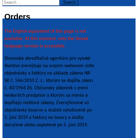
Search
for:
Orders
Important
information
The English equivalent of this page is not
available. At this moment, only the Slovak
Ministry of
language version is accessible.
Education,
Research,
Slovenská akreditačná agentúra pre vysoké
Development and
školstvo zverejňuje na svojom webovom sídle
Youth of the Slovak
objednávky a faktúry na základe zákona NR
Republic
SR č. 546/2010 Z. z., ktorým sa dopĺňa zákon
č. 40/1964 Zb. Občiansky zákonník v znení
Slovak Rectors´
neskorších predpisov a ktorým sa menia a
Conference
dopĺňajú niektoré zákony. Zverejňované sú
Council for Higher
objednávky tovarov a služieb vyhotovené po
Education
5. júni 2019 a faktúry na tovary a služby
Student Council for
doručené alebo zaplatené po 5. júni 2019.
Higher Education
PortalVS.sk
Zoznam objednávok 2026