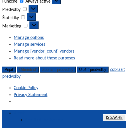
Funkčné
Always active
Predvoľby
Predvoľby
Štatistiky
Štatistiky
Marketing
Marketing
Manage options
Manage services
Manage {vendor_count} vendors
Read more about these purposes
Prijať
Odmietnuť
Zobraziť predvoľby
Uložiť predvoľby
Zobraziť
predvoľby
Cookie Policy
Privacy Statement
Skip
About
IS SAAHE
to
Remit of the Agency
content