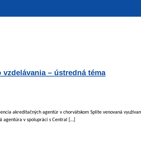
o vzdelávania – ústredná téma
rencia akreditačných agentúr v chorvátskom Splite venovaná využívan
á agentúra v spolupráci s Central […]