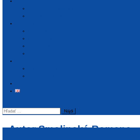
Rozhodnutia
Rozhodnutia v súlade s ESG
Ostatné rozhodnutia
Publikácie
Tlačové správy
Tematické správy
Výročné správy
Archív
Podujatia
Pripravované podujatia
Realizované podujatia
Kontakt
Hľadať:
Autor
Smolinská Romana