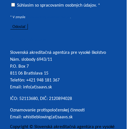
Súhlasím so spracovaním osobných údajov *
Súhlasím so spracovaním osobných údajov. *
* V zmysle
Zásad ochrany osobných údajov
.
Kontaktné údaje
Slovenská akreditačná agentúra pre vysoké školstvo
Nám. slobody 6943/11
P.O. Box 7
811 06 Bratislava 15
Telefón: +421 948 181 367
Email: info(at)saavs.sk
IČO: 52113680, DIČ: 2120894028
Oznamovanie protispoločenskej činnosti
Email: whistleblowing(at)saavs.sk
Copyright © Slovenská akreditačná agentúra pre vysoké