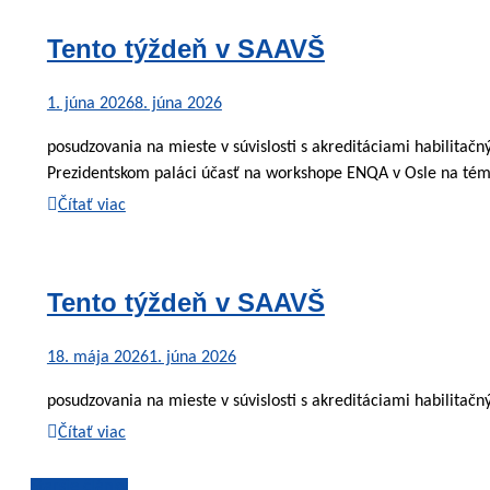
Tento týždeň v SAAVŠ
1. júna 2026
8. júna 2026
posudzovania na mieste v súvislosti s akreditáciami habilita
Prezidentskom paláci účasť na workshope ENQA v Osle na tému
Čítať viac
Tento týždeň v SAAVŠ
18. mája 2026
1. júna 2026
posudzovania na mieste v súvislosti s akreditáciami habilitač
Čítať viac
Staršie články