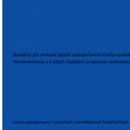
SAAVŠ zverejnila zmenu štandardo
kvality vysokoškolského vzdelávan
6. augusta 2026
Štandardy pre vnútorný systém zabezpečovania kvality vysokoš
mikroosvedčenia a krátkych študijných programov nadobudnú 
Čítať viac
Tento týždeň v SAAVŠ
27. júla 2026
online posudzovania v súvislosti s akreditáciami habilitačnýc