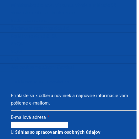
Ministerstvo školstva, výskumu, vývoja a mládeže SR
Slovenská rektorská konferencia
Rada vysokých škôl
Študentská rada vysokých škôl
Portál vysokých škôl SR
ENQA
EQAR
ENAI
Ako používame súbory Cookies?
Prihlásenie na newsletter
Prihláste sa k odberu noviniek a najnovšie informácie vám
pošleme e-mailom.
E-mailová adresa
*
Súhlas so spracovaním osobných údajov