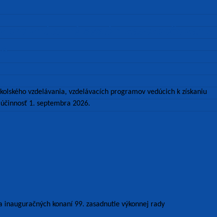
v pre vnútorný systém zabezpečovania
ia
kolského vzdelávania, vzdelávacích programov vedúcich k získaniu
účinnosť 1. septembra 2026.
h a inauguračných konaní 99. zasadnutie výkonnej rady