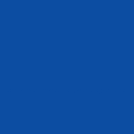
dzobník poplatkov za úkony agentúry