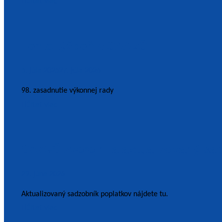
Čítať viac
Tento týždeň v SAAVŠ
6. júla 2026
27. júla 2026
98. zasadnutie výkonnej rady
Čítať viac
SAAVŠ zverejnila aktualizovaný sa
29. júna 2026
Aktualizovaný sadzobník poplatkov nájdete tu.
Čítať viac