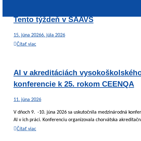
Tento týždeň v SAAVŠ
15. júna 2026
6. júla 2026
Čítať viac
AI v akreditáciách vysokoškolskéh
konferencie k 25. rokom CEENQA
11. júna 2026
V dňoch 9. -10. júna 2026 sa uskutočnila medzinárodná konfe
AI v ich práci. Konferenciu organizovala chorvátska akreditačn
Čítať viac