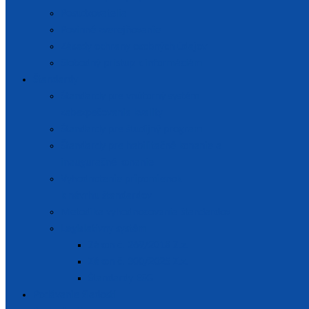
Posudzovatelia
Povinné zverejňovanie
Zásady ochrany osobných údajov
Slobodný prístup k informáciám
Štandardy
Štandardy pre vnútorný systém
zabezpečovania kvality
Štandardy pre študijný program
Štandardy pre habilitačné konanie a
inauguračné konanie
Vyhodnotenie pripomienok
k návrhu štandardov
Metodika vyhodnocovania štandardov
Legislatívny systém
Zákon č. 269/2018 Z.z.
Zákon č. 300/2025 Z.z.
Štandardy ESG
Podávanie žiadostí