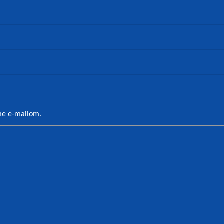
eme e-mailom.