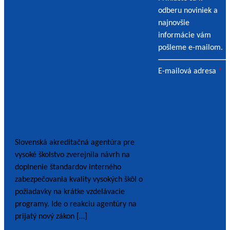
odberu noviniek a
najnovšie
informácie vám
Doplnenie štandardov
pošleme e-mailom.
o krátke vzdelávacie
E-mailová adresa
*
programy na vysokých
školách
20. apríla 2026
20. apríla 2026
Slovenská akreditačná agentúra pre
vysoké školstvo zverejnila návrh na
doplnenie štandardov interného
zabezpečovania kvality vysokých škôl o
požiadavky na krátke vzdelávacie
programy. Ide o reakciu agentúry na
prijatý nový zákon […]