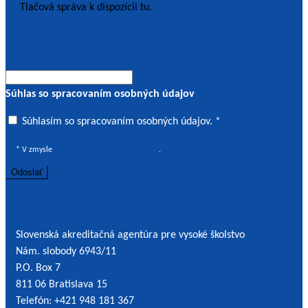
Tlačová správa k dispozícii tu.
Čítať viac
Navigácia
Staršie články
v
Súhlas so spracovaním osobných údajov
článkoch
Súhlasím
Súhlasím so spracovaním osobných údajov. *
so
* V zmysle
Zásad ochrany osobných údajov
.
spracovaním
osobných
údajov
Kontaktné údaje
*
Slovenská akreditačná agentúra pre vysoké školstvo
Nám. slobody 6943/11
P.O. Box 7
811 06 Bratislava 15
Telefón: +421 948 181 367