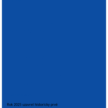
Čítať viac
Rok 2025 v SAAVŠ:
medzinárodné
uznanie, zavŕšenie
hodnotení
zabezpečovania kvality
vysokých škôl a
začiatok re-akreditácií
habilitačných práv
7. januára 2026
Rok 2025 uzavrel historicky prvé