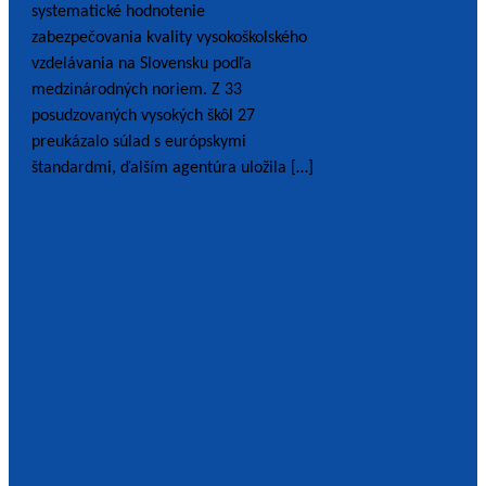
systematické hodnotenie
zabezpečovania kvality vysokoškolského
vzdelávania na Slovensku podľa
medzinárodných noriem. Z 33
posudzovaných vysokých škôl 27
preukázalo súlad s európskymi
štandardmi, ďalším agentúra uložila […]
Čítať viac
Prvé historické
hodnotenie vysokých
škôl: väčšina spĺňa
prísne európske
štandardy, no