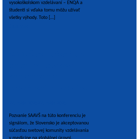
vysokoškolskom vzdelávaní – ENQA a
študenti si vďaka tomu môžu užívať
všetky výhody. Toto […]
Čítať viac
SAAVŠ sa zúčastňuje
prestížnej svetovej
konferencie o
vzdelávaní v medicíne
27. mája 2025
27. mája 2025
Pozvanie SAAVŠ na túto konferenciu je
signálom, že Slovensko je akceptovanou
súčasťou svetovej komunity vzdelávania
v medicíne na globálnej úrovni.