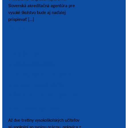
Slovenská akreditačná agentúra pre
vysoké školstvo bude aj naďalej
prispievať […]
Čítať viac
Zlepšovať
vysokoškolské
vzdelávanie vyžaduje
poznať motivácie
učiteľov, vieme aké sú
7. apríla 2025
8. apríla 2025
Až dve tretiny vysokoškolských učiteľov
sú spokojní so svojou prácou, polovica z