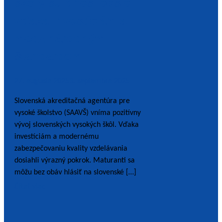
školy sú dnes lepšie
vďaka investíciám a
medzinárodným
štandardom
27. augusta 2025
3. septembra 2025
Slovenská akreditačná agentúra pre
vysoké školstvo (SAAVŠ) vníma pozitívny
vývoj slovenských vysokých škôl. Vďaka
investíciám a modernému
zabezpečovaniu kvality vzdelávania
dosiahli výrazný pokrok. Maturanti sa
môžu bez obáv hlásiť na slovenské […]
Čítať viac