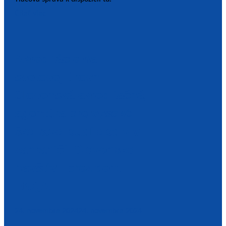
Čítať viac
Akreditácie na
svetovej úrovni:
Slovenská akreditačná
agentúra pre vysoké
školstvo budí obdiv v
zahraničí. Slovensko
navštívil prezident
ENQA.
24. novembra 2024
24. novembra 2024