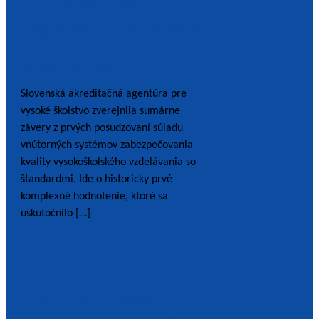
odporúčaní na
zlepšenie je neúrekom
30. septembra 2025
Slovenská akreditačná agentúra pre
vysoké školstvo zverejnila sumárne
závery z prvých posudzovaní súladu
vnútorných systémov zabezpečovania
kvality vysokoškolského vzdelávania so
štandardmi. Ide o historicky prvé
komplexné hodnotenie, ktoré sa
uskutočnilo […]
Čítať viac
Slovenské vysoké