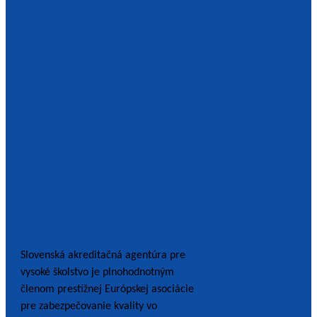
Dobrá správa pre
všetkých študentov a
budúcich
vysokoškolákov:
diplomy zo
slovenských univerzít
sú v Európe ešte
uznávanejšie!
16. júla 2025
23. júla 2025
Slovenská akreditačná agentúra pre
vysoké školstvo je plnohodnotným
členom prestížnej Európskej asociácie
pre zabezpečovanie kvality vo