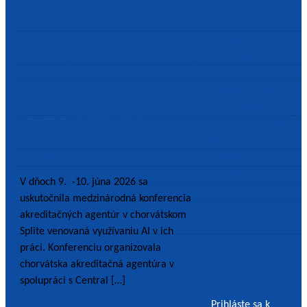
vývoja a mládeže
AI v akreditáciách
SR
Slovenská rektorská
vysokoškolského
konferencia
vzdelávania – ústredná
Rada vysokých škôl
Študentská rada
téma konferencie k 25.
vysokých škôl
rokom CEENQA
Portál vysokých škôl
SR
11. júna 2026
ENQA
EQAR
V dňoch 9. -10. júna 2026 sa
ENAI
uskutočnila medzinárodná konferencia
Ako používame
akreditačných agentúr v chorvátskom
súbory Cookies?
Splite venovaná využívaniu AI v ich
práci. Konferenciu organizovala
Prihlásenie na
chorvátska akreditačná agentúra v
newsletter
spolupráci s Central […]
Čítať viac
Prihláste sa k