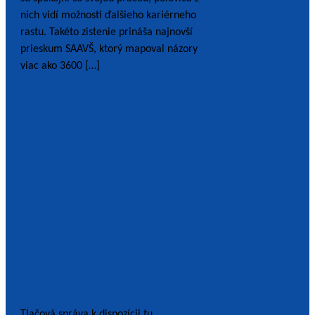
nich vidí možnosti ďalšieho kariérneho
rastu. Takéto zistenie prináša najnovší
prieskum SAAVŠ, ktorý mapoval názory
viac ako 3600 […]
Čítať viac
Kvalitnejšie vysoké
školstvo bez
kompromisov:
Redhammer pokračuje
na čele SAAVŠ
14. marca 2025
Tlačová správa k dispozícii tu.