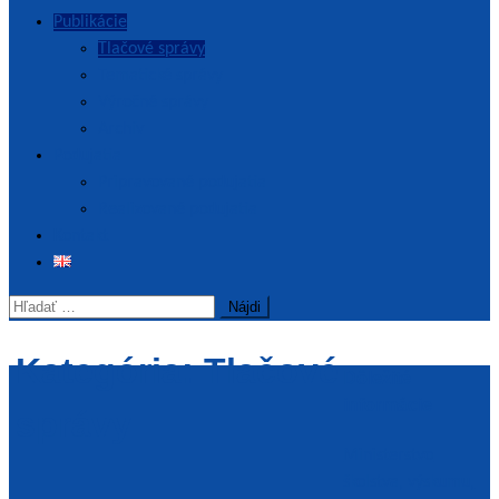
Publikácie
Tlačové správy
Tematické správy
Výročné správy
Archív
Podujatia
Pripravované podujatia
Realizované podujatia
Kontakt
Hľadať:
Kategória:
Tlačové
Dôležité
informácie
správy
Ministerstvo
školstva, výskumu,