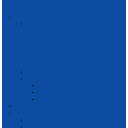
Zásady ochrany osobných údajov
Slobodný prístup k informáciám
Štandardy
Štandardy pre vnútorný systém
zabezpečovania kvality
Štandardy pre študijný program
Štandardy pre habilitačné konanie a
inauguračné konanie
Vyhodnotenie pripomienok
k návrhu štandardov
Metodika vyhodnocovania štandardov
Legislatívny systém
Zákon č. 269/2018 Z.z.
Zákon č. 300/2025 Z.z.
Štandardy ESG
Podávanie žiadostí
Rozhodnutia
Rozhodnutia v súlade s ESG
Ostatné rozhodnutia