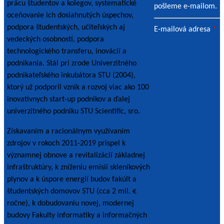
prácu študentov a kolegov, systematické
pošleme e-mailom.
oceňovanie ich dosiahnutých úspechov,
podpora študentských, učiteľských aj
E-mailová adresa
*
vedeckých osobností, podpora
technologického transferu, inovácií a
podnikania. Stál pri zrode Univerzitného
podnikateľského inkubátora STU (2004),
ktorý už podporil vznik a rozvoj viac ako 100
inovatívnych start-up podnikov a ďalej
univerzitného podniku STU Scientific, sro.
Získavaním a racionálnym využívaním
zdrojov v rokoch 2011-2019 prispel k
významnej obnove a revitalizácií základnej
infraštruktúry, k zníženiu emisií skleníkových
plynov a k úspore energií budov fakúlt a
študentských domovov STU (cca 2 mil. €
ročne), k dobudovaniu novej, modernej
budovy Fakulty informatiky a informačných