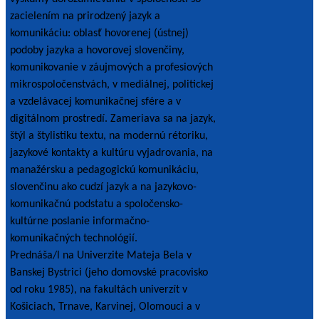
zacielením na prirodzený jazyk a
komunikáciu: oblasť hovorenej (ústnej)
podoby jazyka a hovorovej slovenčiny,
komunikovanie v záujmových a profesiových
mikrospoločenstvách, v mediálnej, politickej
a vzdelávacej komunikačnej sfére a v
digitálnom prostredí. Zameriava sa na jazyk,
štýl a štylistiku textu, na modernú rétoriku,
jazykové kontakty a kultúru vyjadrovania, na
manažérsku a pedagogickú komunikáciu,
slovenčinu ako cudzí jazyk a na jazykovo-
komunikačnú podstatu a spoločensko-
kultúrne poslanie informačno-
komunikačných technológií.
Prednáša/l na Univerzite Mateja Bela v
Banskej Bystrici (jeho domovské pracovisko
od roku 1985), na fakultách univerzít v
Košiciach, Trnave, Karvinej, Olomouci a v