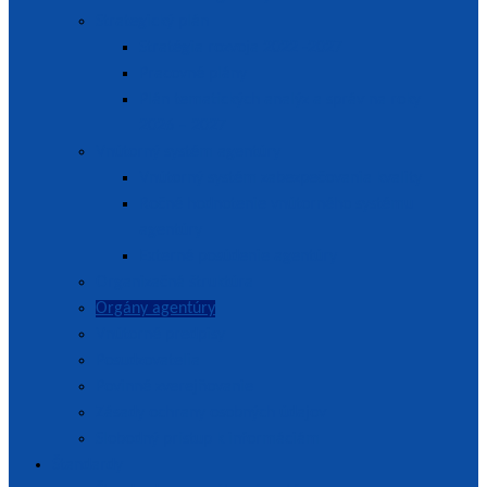
Strategický plán
Stratégia rozvoja 2022 -2027
Pracovné plány
Plán tematických analýz a správ na roky
2026 – 2027
Vnútorný systém agentúry
Vnútorný systém zabezpečovania kvality
Ročné hodnotenie vnútorného systému
agentúry
Externé posúdenie agentúry
Organizačná štruktúra
Orgány agentúry
Vnútorné predpisy
Posudzovatelia
Povinné zverejňovanie
Zásady ochrany osobných údajov
Slobodný prístup k informáciám
Štandardy