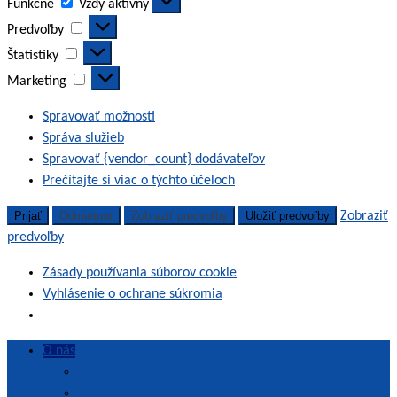
Funkčné
Vždy aktívny
Predvoľby
Predvoľby
Štatistiky
Štatistiky
Marketing
Marketing
Spravovať možnosti
Správa služieb
Spravovať {vendor_count} dodávateľov
Prečítajte si viac o týchto účeloch
Prijať
Odmietnuť
Zobraziť predvoľby
Uložiť predvoľby
Zobraziť
predvoľby
Zásady používania súborov cookie
Vyhlásenie o ochrane súkromia
Skip
O nás
to
Pôsobnosť agentúry
content
Poslanie a vízia agentúry
SAAVŠ | Slovenská akreditačná agentúra pre vysoké školstvo