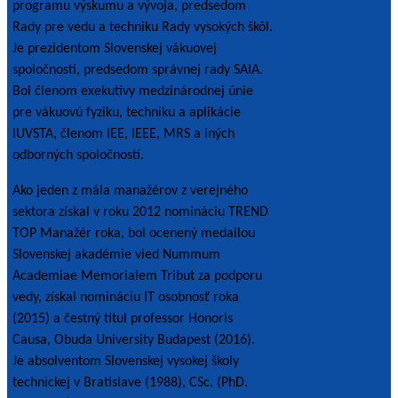
programu výskumu a vývoja, predsedom
Rady pre vedu a techniku Rady vysokých škôl.
Je prezidentom Slovenskej vákuovej
spoločnosti, predsedom správnej rady SAIA.
Bol členom exekutívy medzinárodnej únie
pre vákuovú fyziku, techniku a aplikácie
IUVSTA, členom IEE, IEEE, MRS a iných
odborných spoločností.
Ako jeden z mála manažérov z verejného
sektora získal v roku 2012 nomináciu TREND
TOP Manažér roka, bol ocenený medailou
Slovenskej akadémie vied Nummum
Academiae Memorialem Tribut za podporu
vedy, získal nomináciu IT osobnosť roka
(2015) a čestný titul professor Honoris
Causa, Obuda University Budapest (2016).
Je absolventom Slovenskej vysokej školy
technickej v Bratislave (1988), CSc. (PhD.