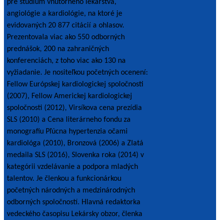
pre štúdium vnútorného lekárstva,
angiológie a kardiológie, na ktoré je
evidovaných 20 877 citácií a ohlasov.
Prezentovala viac ako 550 odborných
prednášok, 200 na zahraničných
konferenciách, z toho viac ako 130 na
vyžiadanie. Je nositeľkou početných ocenení:
Fellow Európskej kardiologickej spoločnosti
(2007), Fellow Americkej kardiologickej
spoločnosti (2012), Virsíkova cena prezídia
SLS (2010) a Cena literárneho fondu za
monografiu Pľúcna hypertenzia očami
kardiológa (2010), Bronzová (2006) a Zlatá
medaila SLS (2016), Slovenka roka (2014) v
kategórii vzdelávanie a podpora mladých
talentov. Je členkou a funkcionárkou
početných národných a medzinárodných
odborných spoločností. Hlavná redaktorka
vedeckého časopisu Lekársky obzor, členka