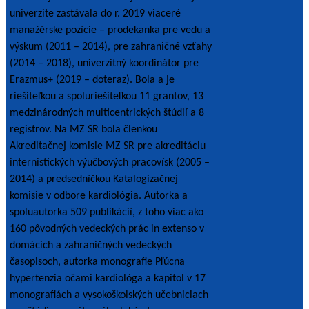
univerzite zastávala do r. 2019 viaceré
manažérske pozície – prodekanka pre vedu a
výskum (2011 – 2014), pre zahraničné vzťahy
(2014 – 2018), univerzitný koordinátor pre
Erazmus+ (2019 – doteraz). Bola a je
riešiteľkou a spoluriešiteľkou 11 grantov, 13
medzinárodných multicentrických štúdií a 8
registrov. Na MZ SR bola členkou
Akreditačnej komisie MZ SR pre akreditáciu
internistických výučbových pracovísk (2005 –
2014) a predsedníčkou Katalogizačnej
komisie v odbore kardiológia. Autorka a
spoluautorka 509 publikácií, z toho viac ako
160 pôvodných vedeckých prác in extenso v
domácich a zahraničných vedeckých
časopisoch, autorka monografie Pľúcna
hypertenzia očami kardiológa a kapitol v 17
monografiách a vysokoškolských učebniciach