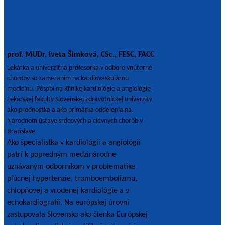
prof. MUDr. Iveta Šimková, CSc., FESC, FACC
Lekárka a univerzitná profesorka v odbore vnútorné
choroby so zameraním na kardiovaskulárnu
medicínu. Pôsobí na Klinike kardiológie a angiológie
Lekárskej fakulty Slovenskej zdravotníckej univerzity
ako prednostka a ako primárka oddelenia na
Národnom ústave srdcových a cievnych chorôb v
Bratislave.
Ako špecialistka v kardiológii a angiológii
patrí k popredným medzinárodne
uznávaným odborníkom v problematike
pľúcnej hypertenzie, tromboembolizmu,
chlopňovej a vrodenej kardiológie a v
echokardiografii. Na európskej úrovni
zastupovala Slovensko ako členka Európskej