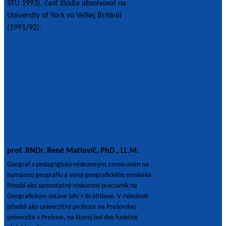
STU 1993), časť štúdia absolvoval na
University of York vo Veľkej Británií
(1991/92).
prof. RNDr. René Matlovič, PhD., LL.M.
Geograf s pedagogicko-výskumným zameraním na
humánnu geografiu a vývoj geografického myslenia.
Pôsobí ako samostatný výskumný pracovník na
Geografickom ústave SAV v Bratislave. V minulosti
pôsobil ako univerzitný profesor na Prešovskej
univerzite v Prešove, na ktorej bol dve funkčné