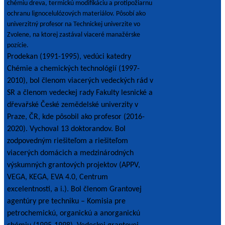
chémiu dreva, termickú modifikáciu a protipožiarnu
ochranu lignocelulózových materiálov. Pôsobí ako
univerzitný profesor na Technickej univerzite vo
Zvolene, na ktorej zastával viaceré manažérske
pozície.
Prodekan (1991-1995), vedúci katedry
Chémie a chemických technológií (1997-
2010), bol členom viacerých vedeckých rád v
SR a členom vedeckej rady Fakulty lesnické a
dřevařské České zemědelské univerzity v
Praze, ČR, kde pôsobil ako profesor (2016-
2020). Vychoval 13 doktorandov. Bol
zodpovedným riešiteľom a riešiteľom
viacerých domácich a medzinárodných
výskumných grantových projektov (APPV,
VEGA, KEGA, EVA 4.0, Centrum
excelentnosti, a i.). Bol členom Grantovej
agentúry pre techniku – Komisia pre
petrochemickú, organickú a anorganickú