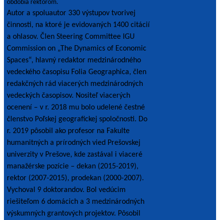
obdobia rektorom.
Autor a spoluautor 330 výstupov tvorivej
činnosti, na ktoré je evidovaných 1400 citácií
a ohlasov. Člen Steering Committee IGU
Commission on „The Dynamics of Economic
Spaces“, hlavný redaktor medzinárodného
vedeckého časopisu Folia Geographica, člen
redakčných rád viacerých medzinárodných
vedeckých časopisov. Nositeľ viacerých
ocenení – v r. 2018 mu bolo udelené čestné
členstvo Poľskej geografickej spoločnosti. Do
r. 2019 pôsobil ako profesor na Fakulte
humanitných a prírodných vied Prešovskej
univerzity v Prešove, kde zastával i viaceré
manažérske pozície – dekan (2015-2019),
rektor (2007-2015), prodekan (2000-2007).
Vychoval 9 doktorandov. Bol vedúcim
riešiteľom 6 domácich a 3 medzinárodných
výskumných grantových projektov. Pôsobil