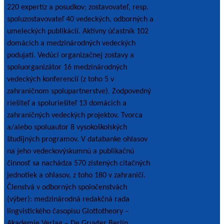
220 expertíz a posudkov; zostavovateľ, resp.
spoluzostavovateľ 40 vedeckých, odborných a
umeleckých publikácií. Aktívny účastník 102
domácich a medzinárodných vedeckých
podujatí. Vedúci organizačnej zostavy a
spoluorganizátor 16 medzinárodných
vedeckých konferencií (z toho 5 v
zahraničnom spolupartnerstve). Zodpovedný
riešiteľ a spoluriešiteľ 13 domácich a
zahraničných vedeckých projektov. Tvorca
a/alebo spoluautor 8 vysokoškolských
študijných programov. V databanke ohlasov
na jeho vedeckovýskumnú a publikačnú
činnosť sa nachádza 570 zistených citačných
jednotiek a ohlasov, z toho 180 v zahraničí.
Členstvá v odborných spoločenstvách
(výber): medzinárodná redakčná rada
lingvistického časopisu Glottotheory –
Akademie Verlag – De Gruyter Berlín,