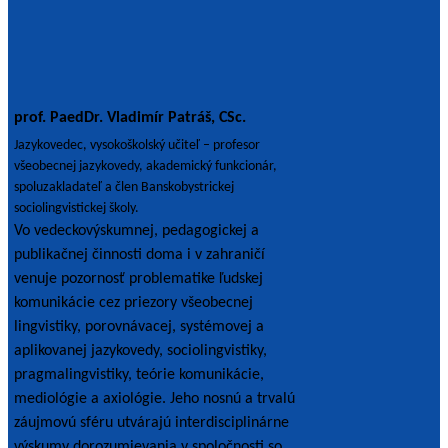
prof. PaedDr. Vladimír Patráš, CSc.
Jazykovedec, vysokoškolský učiteľ – profesor
všeobecnej jazykovedy, akademický funkcionár,
spoluzakladateľ a člen Banskobystrickej
sociolingvistickej školy.
Vo vedeckovýskumnej, pedagogickej a
publikačnej činnosti doma i v zahraničí
venuje pozornosť problematike ľudskej
komunikácie cez priezory všeobecnej
lingvistiky, porovnávacej, systémovej a
aplikovanej jazykovedy, sociolingvistiky,
pragmalingvistiky, teórie komunikácie,
mediológie a axiológie. Jeho nosnú a trvalú
záujmovú sféru utvárajú interdisciplinárne
výskumy dorozumievania v spoločnosti so