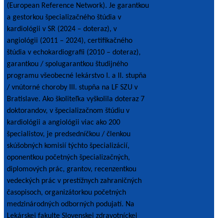
(European Reference Network). Je garantkou
a gestorkou špecializačného štúdia v
kardiológii v SR (2024 – doteraz), v
angiológii (2011 – 2024), certifikačného
štúdia v echokardiografii (2010 – doteraz),
garantkou / spolugarantkou študijného
programu všeobecné lekárstvo I. a II. stupňa
/ vnútorné choroby III. stupňa na LF SZU v
Bratislave. Ako školiteľka vyškolila doteraz 7
doktorandov, v špecializačnom štúdiu v
kardiológii a angiológii viac ako 200
špecialistov, je predsedníčkou / členkou
skúšobných komisií týchto špecializácií,
oponentkou početných špecializačných,
diplomových prác, grantov, recenzentkou
vedeckých prác v prestížnych zahraničných
časopisoch, organizátorkou početných
medzinárodných odborných podujatí. Na
Lekárskej fakulte Slovenskej zdravotníckej