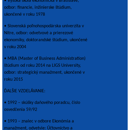
• Vysoká škola ekonomická v Bratislave,
odbor: financie, inžinierske štúdium,
ukončené v roku 1978
• Slovenská poľnohospodárska univerzita v
Nitre, odbor: odvetvové a prierezové
ekonomiky, doktorandské štúdium, ukončené
v roku 2004
• MBA (Master of Business Administration)
štúdium od roku 2014 na LIGS University,
odbor: strategický manažment, ukončené v
roku 2015
ĎALŠIE VZDELÁVANIE:
• 1992 – skúšky daňového poradcu, číslo
osvedčenia 59/92
• 1993 – znalec v odbore Ekonómia a
manažment, odvetvie: Účtovníctvo a