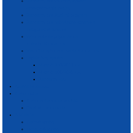
Štandardy pre vnútorný systém
zabezpečovania kvality
Štandardy pre študijný program
Štandardy pre habilitačné konanie a
inauguračné konanie
Vyhodnotenie pripomienok
k návrhu štandardov
Metodika vyhodnocovania štandardov
Legislatívny systém
Zákon č. 269/2018 Z.z.
Zákon č. 300/2025 Z.z.
Štandardy ESG
Podávanie žiadostí
Rozhodnutia
Rozhodnutia v súlade s ESG
Ostatné rozhodnutia
Publikácie
Tlačové správy
Tematické správy