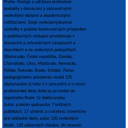
Prahe. Pestuje a udržiava profesiové
kontakty s domácimi a zahraničnými
vedeckými školami a akademickými
inštitúciami. Svoje vedeckovýskumné
výsledky v podobe konferenčných príspevkov
a publikačných výstupov predstavuje v
domácich a zahraničných časopisoch a
zborníkoch a na vedeckých podujatiach
(Bielorusko, Česká republika, Dánsko,
Chorvátsko, Litva, Maďarsko, Nemecko,
Poľsko, Rakúsko, Rusko, Srbsko). Počas
pedagogického pôsobenia viedol 135
diplomantov (z toho 5 v zahraničí) a v rámci
profesorskej školy doteraz priviedol do
úspešného finále 12 doktorandov.
Autor a/alebo spoluautor 7 knižných
publikácií, 17 učebníc a cvičebníc slovenčiny
pre základné školy, autor 120 vedeckých
štúdií, 130 odborných článkov, 30 recenzií,