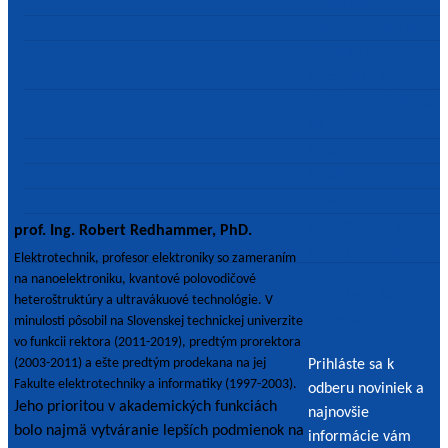
konferencia
Rada vysokých škôl
Študentská rada
vysokých škôl
Portál vysokých škôl
SR
ENQA
EQAR
ENAI
Ako používame
prof. Ing. Robert Redhammer, PhD.
súbory Cookies?
Elektrotechnik, profesor elektroniky so zameraním
na nanoelektroniku, kvantové polovodičové
Prihlásenie na
heteroštruktúry a ultravákuové technológie. V
newsletter
minulosti pôsobil na Slovenskej technickej univerzite
vo funkcii rektora (2011-2019), predtým prorektora
(2003-2011) a ešte predtým prodekana na jej
Prihláste sa k
Fakulte elektrotechniky a informatiky (1997-2003).
odberu noviniek a
Jeho prioritou v akademických funkciách
najnovšie
bolo najmä vytváranie lepších podmienok na
informácie vám