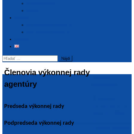
Výročné správy
Archív
Podujatia
Pripravované podujatia
Realizované podujatia
Kontakt
Hľadať:
Členovia výkonnej rady
Dôležité
agentúry
informácie
Ministerstvo
školstva, výskumu,
Predseda výkonnej rady
vývoja a mládeže
SR
Podpredseda výkonnej rady
Slovenská rektorská