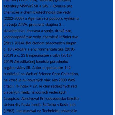
chémiu (1995-1998), Vedeckej grantovej
agentúry MŠVVaŠ SR a SAV – Komisia pre
chemické a chemickotechnologické vedy
(2002-2005) a Agentúry na podporu výskumu
a vývoja APVV, pracovná skupina 3 –
stavebníctvo, doprava a spoje, drevárske,
vodohospodárske vedy, chemické inžinierstvo
(2011-2014). Bol členom pracovných skupín
č. 10 Ekológia a environmentalistika (2010-
2019) a č. 23 Bezpečnostné služby (2013-
2019) Akreditačnej komisie-poradného
orgánu vlády SR. Autor a spoluautor 142
publikácií na Web of Science Core Collection,
na ktoré je evidovaných viac ako 2500 WoS
citácií, H-index = 29. Je člen redakčných rád
viacerých medzinárodných vedeckých
časopisov. Absolvoval Prírodovedeckú fakultu
Univerzity Pavla Jozefa Šafárika v Košiciach
(1982), inauguroval na Technickej univerzite