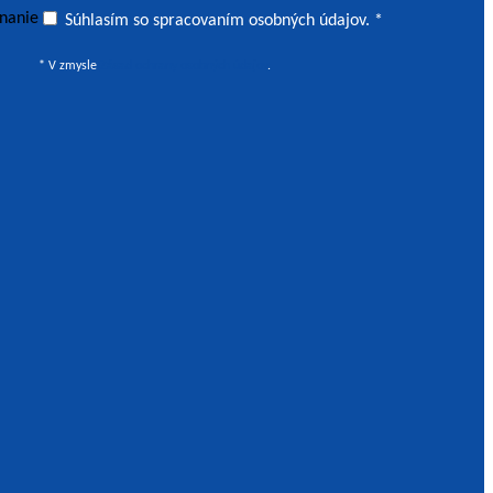
znanie
Súhlasím so spracovaním osobných údajov *
Súhlasím so spracovaním osobných údajov. *
* V zmysle
Zásad ochrany osobných údajov
.