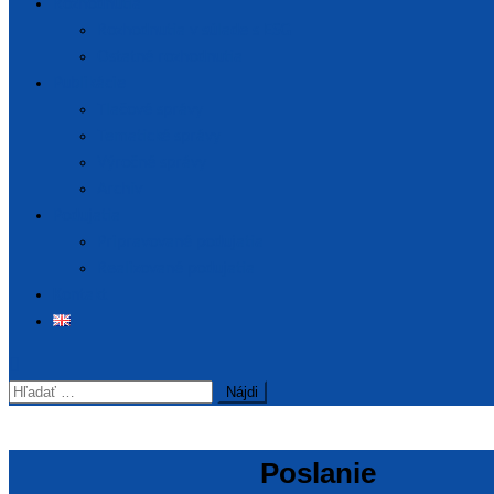
Rozhodnutia
Rozhodnutia v súlade s ESG
Ostatné rozhodnutia
Publikácie
Tlačové správy
Tematické správy
Výročné správy
Archív
Podujatia
Pripravované podujatia
Realizované podujatia
Kontakt
Hľadať:
Poslanie