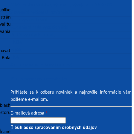
Ministerstvo školstva, výskumu, vývoja a mládeže SR
ublike
Slovenská rektorská konferencia
strán
Rada vysokých škôl
valitu
Študentská rada vysokých škôl
ovania
Portál vysokých škôl SR
ENQA
EQAR
onávať
ENAI
 Bola
Ako používame súbory Cookies?
Prihlásenie na newsletter
Prihláste sa k odberu noviniek a najnovšie informácie vám
pošleme e-mailom.
lasti
storu
E-mailová adresa
*
Súhlas so spracovaním osobných údajov
ĺňané