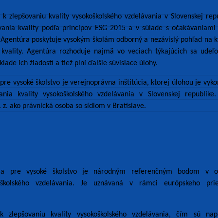
 k zlepšovaniu kvality vysokoškolského vzdelávania v Slovenskej rep
ania kvality podľa princípov ESG 2015 a v súlade s očakávaniami 
 Agentúra poskytuje vysokým školám odborný a nezávislý pohľad na k
u kvality. Agentúra rozhoduje najmä vo veciach týkajúcich sa udeľ
de ich žiadostí a tiež plní ďalšie súvisiace úlohy.
re vysoké školstvo je verejnoprávna inštitúcia, ktorej úlohou je vyk
ania kvality vysokoškolského vzdelávania v Slovenskej republike.
z. ako právnická osoba so sídlom v Bratislave.
úra pre vysoké školstvo je národným referenčným bodom v ob
oškolského vzdelávania. Je uznávaná v rámci európskeho prie
k zlepšovaniu kvality vysokoškolského vzdelávania, čím sú nap