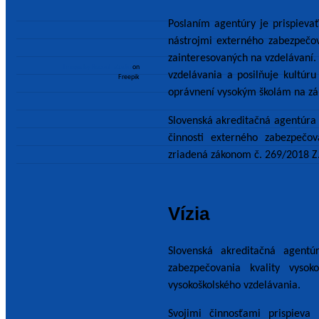
Poslaním agentúry je prispievať
nástrojmi externého zabezpečov
zainteresovaných na vzdelávaní.
Image by Racool_studio
on
vzdelávania a posilňuje kultúr
Freepik
oprávnení vysokým školám na zákla
Slovenská akreditačná agentúra p
činnosti externého zabezpečov
zriadená zákonom č. 269/2018 Z. 
Vízia
Slovenská akreditačná agent
zabezpečovania kvality vysok
vysokoškolského vzdelávania.
Svojimi činnosťami prispieva 