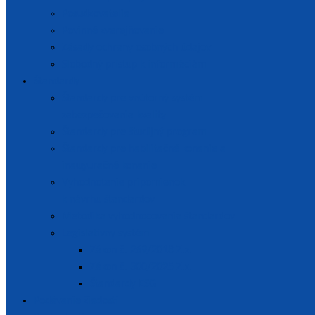
Posudzovatelia
Povinné zverejňovanie
Zásady ochrany osobných údajov
Slobodný prístup k informáciám
Štandardy
Štandardy pre vnútorný systém
zabezpečovania kvality
Štandardy pre študijný program
Štandardy pre habilitačné konanie a
inauguračné konanie
Vyhodnotenie pripomienok
k návrhu štandardov
Metodika vyhodnocovania štandardov
Legislatívny systém
Zákon č. 269/2018 Z.z.
Zákon č. 300/2025 Z.z.
Štandardy ESG
Podávanie žiadostí