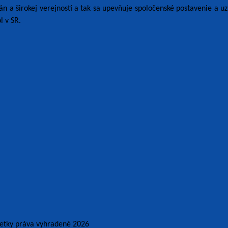
n a širokej verejnosti a tak sa upevňuje spoločenské postavenie a u
l v SR.
šetky práva vyhradené 2026