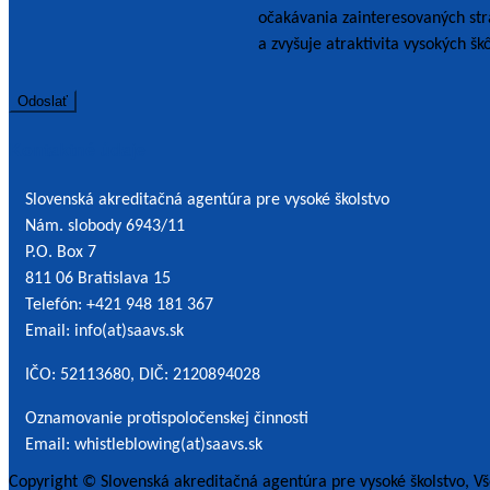
očakávania zainteresovaných strá
a zvyšuje atraktivita vysokých škô
Kontaktné údaje
Slovenská akreditačná agentúra pre vysoké školstvo
Nám. slobody 6943/11
P.O. Box 7
811 06 Bratislava 15
Telefón: +421 948 181 367
Email: info(at)saavs.sk
IČO: 52113680, DIČ: 2120894028
Oznamovanie protispoločenskej činnosti
Email: whistleblowing(at)saavs.sk
Copyright © Slovenská akreditačná agentúra pre vysoké školstvo, V