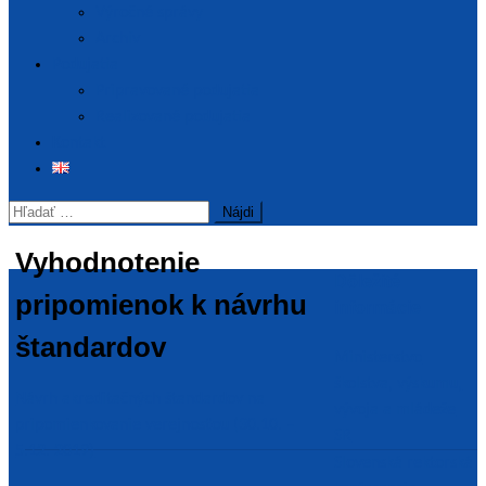
Výročné správy
Archív
Podujatia
Pripravované podujatia
Realizované podujatia
Kontakt
Hľadať:
Vyhodnotenie
Dôležité
pripomienok k návrhu
informácie
štandardov
Ministerstvo
školstva, výskumu,
Návrh akreditačných štandardov na
vývoja a mládeže
pripomienkovanie verejnosťou (30.10. –
SR
5.12. 2019)
Slovenská rektorská