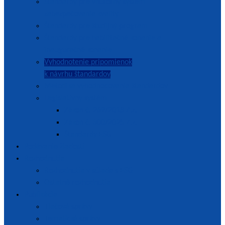
Štandardy pre vnútorný systém
zabezpečovania kvality
Štandardy pre študijný program
Štandardy pre habilitačné konanie a
inauguračné konanie
Vyhodnotenie pripomienok
k návrhu štandardov
Metodika vyhodnocovania štandardov
Legislatívny systém
Zákon č. 269/2018 Z.z.
Zákon č. 300/2025 Z.z.
Štandardy ESG
Podávanie žiadostí
Rozhodnutia
Rozhodnutia v súlade s ESG
Ostatné rozhodnutia
Publikácie
Tlačové správy
Tematické správy