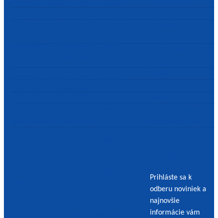
konferencia
Vyhodnotenie pripomienok k návrhu
Rada vysokých škôl
akreditačných štandardov z 27. februára
Študentská rada
2020
vysokých škôl
Vyhodnotenie pripomienok k návrhu
Portál vysokých škôl
akreditačných štandardov I
SR
ENQA
Vyhodnotenie pripomienok k návrhu
EQAR
akreditačných štandardov II
ENAI
Vyhodnotenie pripomienok k návrhu
Ako používame
akreditačných štandardov III
súbory Cookies?
Vyhodnotenie pripomienok k návrhu
Prihlásenie na
akreditačných štandardov IV
newsletter
Vyhodnotenie pripomienok k návrhu na
Prihláste sa k
zmenu štandardov pre študijný program z
odberu noviniek a
11. apríla 2024
najnovšie
informácie vám
Návrh na zmenu štandardov pre študijný