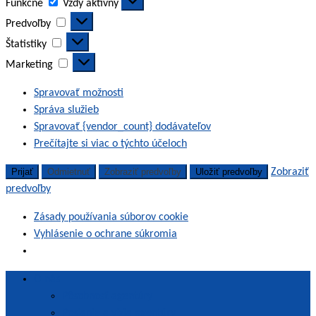
Funkčné
Vždy aktívny
Predvoľby
Predvoľby
Štatistiky
Štatistiky
Marketing
Marketing
Spravovať možnosti
Správa služieb
Spravovať {vendor_count} dodávateľov
Prečítajte si viac o týchto účeloch
Prijať
Odmietnuť
Zobraziť predvoľby
Uložiť predvoľby
Zobraziť
predvoľby
Zásady používania súborov cookie
Vyhlásenie o ochrane súkromia
Skip
O nás
to
Pôsobnosť agentúry
content
Poslanie a vízia agentúry
SAAVŠ | Slovenská akreditačná agentúra pre vysoké školstvo