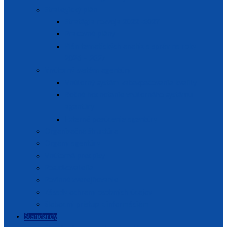
Strategický plán
Stratégia rozvoja 2022 -2027
Pracovné plány
Plán tematických analýz a správ na roky
2026 – 2027
Vnútorný systém agentúry
Vnútorný systém zabezpečovania kvality
Ročné hodnotenie vnútorného systému
agentúry
Externé posúdenie agentúry
Organizačná štruktúra
Orgány agentúry
Vnútorné predpisy
Posudzovatelia
Povinné zverejňovanie
Zásady ochrany osobných údajov
Slobodný prístup k informáciám
Štandardy