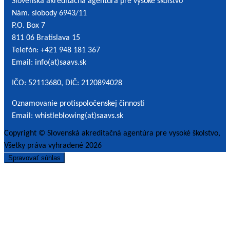
Slovenská akreditačná agentúra pre vysoké školstvo
Nám. slobody 6943/11
P.O. Box 7
811 06 Bratislava 15
Telefón: +421 948 181 367
Email: info(at)saavs.sk
IČO: 52113680, DIČ: 2120894028
Oznamovanie protispoločenskej činnosti
Email: whistleblowing(at)saavs.sk
Copyright © Slovenská akreditačná agentúra pre vysoké školstvo,
Všetky práva vyhradené 2026
Spravovať súhlas