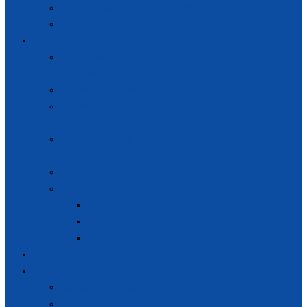
Zásady ochrany osobných údajov
Slobodný prístup k informáciám
Štandardy
Štandardy pre vnútorný systém
zabezpečovania kvality
Štandardy pre študijný program
Štandardy pre habilitačné konanie a
inauguračné konanie
Vyhodnotenie pripomienok
k návrhu štandardov
Metodika vyhodnocovania štandardov
Legislatívny systém
Zákon č. 269/2018 Z.z.
Zákon č. 300/2025 Z.z.
Štandardy ESG
Podávanie žiadostí
Rozhodnutia
Rozhodnutia v súlade s ESG
Ostatné rozhodnutia