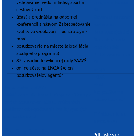
vzdelávanie, vedu, mládež, šport a
vývoja a mládeže
cestovný ruch
SR
účasť a prednáška na odbornej
Slovenská rektorská
konferencii s názvom Zabezpečovanie
konferencia
kvality vo vzdelávaní – od stratégií k
Rada vysokých škôl
praxi
Študentská rada
posudzovanie na mieste (akreditácia
vysokých škôl
študijného programu)
Portál vysokých škôl
87. zasadnutie výkonnej rady SAAVŠ
SR
online účasť na ENQA školení
ENQA
posudzovateľov agentúr
EQAR
ENAI
Navigácia
Tento týždeň v SAAVŠ
Ako používame
SAAVŠ zverejnila tematickú správu: Závery z
v
súbory Cookies?
prvých posudzovaní súladu vnútorných
článku
systémov zabezpečovania kvality vysokých
Prihlásenie na
škôl so štandardmi
newsletter
Ďalšie články
Prihláste sa k