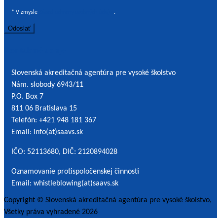
so
* V zmysle
Zásad ochrany osobných údajov
.
spracovaním
osobných
údajov
Kontaktné údaje
*
Slovenská akreditačná agentúra pre vysoké školstvo
Nám. slobody 6943/11
P.O. Box 7
811 06 Bratislava 15
Telefón: +421 948 181 367
Email: info(at)saavs.sk
IČO: 52113680, DIČ: 2120894028
Oznamovanie protispoločenskej činnosti
Email: whistleblowing(at)saavs.sk
Copyright © Slovenská akreditačná agentúra pre vysoké školstvo,
Všetky práva vyhradené 2026