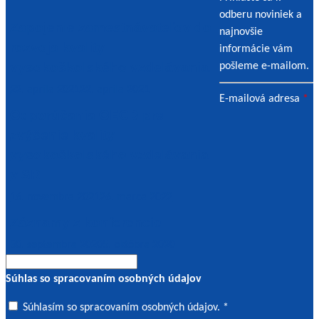
odberu noviniek a
Zapojenie zamestnávateľov do
najnovšie
rozvoja kvality
informácie vám
vysokoškolského vzdelávania.
pošleme e-mailom.
22. apríla 2021
22. apríla 2021
E-mailová adresa
*
Odporúčania OECD pre
zvýšenie kvality
vysokoškolského vzdelávania
v SR
16. novembra 2021
26. marca 2022
Záznamy z konferencie
30. septembra 2020
5. októbra 2020
Súhlas so spracovaním osobných údajov
Súhlasím
Súhlasím so spracovaním osobných údajov. *