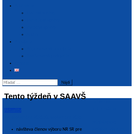
Publikácie
Tlačové správy
Tematické správy
Výročné správy
Archív
Podujatia
Pripravované podujatia
Realizované podujatia
Kontakt
Hľadať:
Tento týždeň v SAAVŠ
Dôležité
informácie
Aktuality
22. septembra 2025
30. septembra 2025
Ministerstvo
návšteva členov výboru NR SR pre
školstva, výskumu,