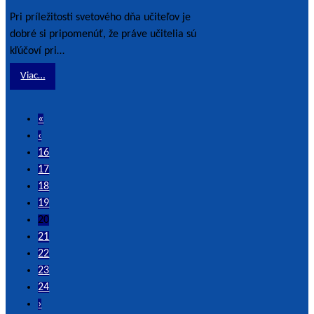
Pri príležitosti svetového dňa učiteľov je
dobré si pripomenúť, že práve učitelia sú
kľúčoví pri…
Viac…
«
‹
16
17
18
19
20
21
22
23
24
›