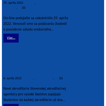
29. apríla 2022
Aktuality
,
Realizované
podujatia
,
TOP
(0)
On-line podujatie sa uskutočnilo 29. apríla
2022. Venovali sme sa podávaniu žiadostí
o posúdenie súladu vnútorného…
Viac…
Reforma akreditácií
pokračuje: aj študenti
akreditujú vysoké školy
6. apríla 2022
Aktuality
,
Tlačové správy
,
TOP
(0)
Nové akreditácie Slovenskej akreditačnej
agentúry pre vysoké školstvo zapájajú
študentov do každej akreditácie už dva…