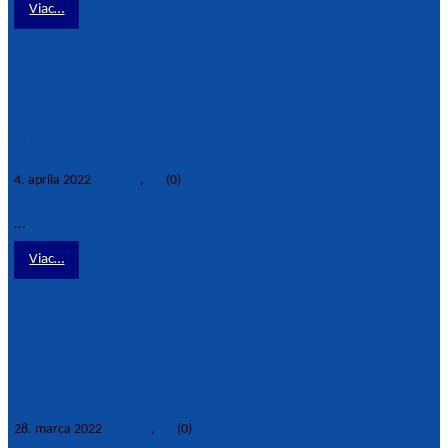
Viac…
Predseda SAAVŠ v rannom
vysielaní TA3 o nových
akreditáciách vysokých škôl
4. apríla 2022
Aktuality
,
TOP
(0)
…
Viac…
Poslaním učiteľa je rozvíjať
dobro v človeku – zvlášť
dnes
28. marca 2022
Aktuality
,
TOP
(0)