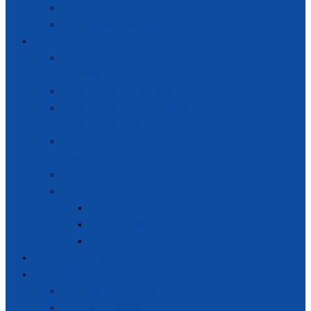
Zásady ochrany osobných údajov
Slobodný prístup k informáciám
Štandardy
Štandardy pre vnútorný systém
zabezpečovania kvality
Štandardy pre študijný program
Štandardy pre habilitačné konanie a
inauguračné konanie
Vyhodnotenie pripomienok
k návrhu štandardov
Metodika vyhodnocovania štandardov
Legislatívny systém
Zákon č. 269/2018 Z.z.
Zákon č. 300/2025 Z.z.
Štandardy ESG
Podávanie žiadostí
Rozhodnutia
Rozhodnutia v súlade s ESG
Ostatné rozhodnutia