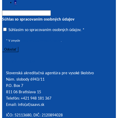
»
Súhlas so spracovaním osobných údajov
Súhlasím
Súhlasím so spracovaním osobných údajov. *
so
* V zmysle
Zásad ochrany osobných údajov
.
spracovaním
osobných
údajov
Kontaktné údaje
*
Slovenská akreditačná agentúra pre vysoké školstvo
Nám. slobody 6943/11
P.O. Box 7
811 06 Bratislava 15
Telefón: +421 948 181 367
Email: info(at)saavs.sk
IČO: 52113680, DIČ: 2120894028