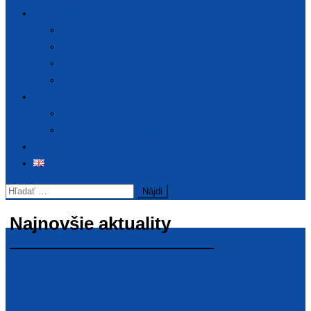
Publikácie
Tlačové správy
Tematické správy
Výročné správy
Archív
Podujatia
Pripravované podujatia
Realizované podujatia
Kontakt
Hľadať:
Najnovšie aktuality
Dôležité
informácie
Vysoké školy rušia
Ministerstvo
neperspektívne študijné
školstva, výskumu,