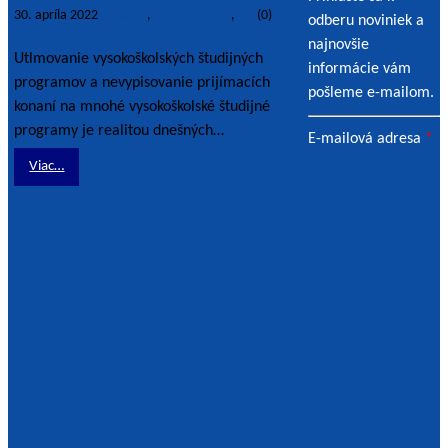
30. apríla 2022
Aktuality
,
Tlačové správy
,
TOP
(0)
odberu noviniek a
najnovšie
Utlmovanie vysokoškolských študijných
informácie vám
programov a nevypisovanie prijímacích
pošleme e-mailom.
konaní na mnohé vysokoškolské študijné
programy je realitou dnešných…
E-mailová adresa
*
Viac…
On-line podujatie k
podávaniu žiadostí o
posúdenie súladu
vnútorného systému
zabezpečovania kvality a
súvisiacim zmenám
legislatívy