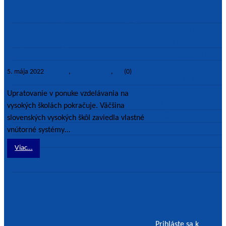
programy. Študenti by si
vývoja a mládeže
SR
mali overiť, či ich študijný
Slovenská rektorská
program bude na jeseň
konferencia
pokračovať
Rada vysokých škôl
Študentská rada
5. mája 2022
Aktuality
,
Tlačové správy
,
TOP
(0)
vysokých škôl
Portál vysokých škôl
Upratovanie v ponuke vzdelávania na
SR
vysokých školách pokračuje. Väčšina
ENQA
slovenských vysokých škôl zaviedla vlastné
EQAR
vnútorné systémy…
ENAI
Viac…
Ako používame
súbory Cookies?
Aj učiteľstvo cudzích
Prihlásenie na
jazykov prechádza
newsletter
konsolidáciou
Prihláste sa k