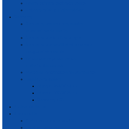
Zásady ochrany osobných údajov
Slobodný prístup k informáciám
Štandardy
Štandardy pre vnútorný systém
zabezpečovania kvality
Štandardy pre študijný program
Štandardy pre habilitačné konanie a
inauguračné konanie
Vyhodnotenie pripomienok
k návrhu štandardov
Metodika vyhodnocovania štandardov
Legislatívny systém
Zákon č. 269/2018 Z.z.
Zákon č. 300/2025 Z.z.
Štandardy ESG
Podávanie žiadostí
Rozhodnutia
Rozhodnutia v súlade s ESG
Ostatné rozhodnutia