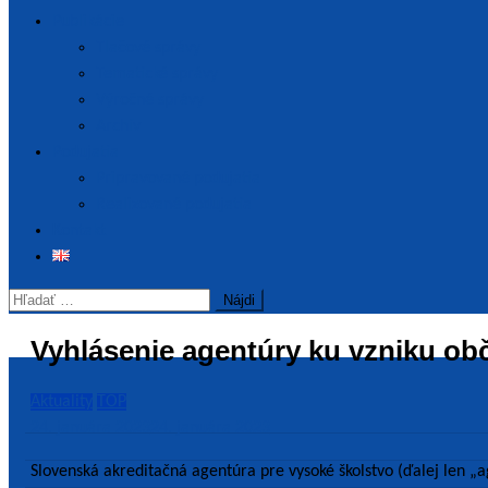
Publikácie
Tlačové správy
Tematické správy
Výročné správy
Archív
Podujatia
Pripravované podujatia
Realizované podujatia
Kontakt
Hľadať:
Vyhlásenie agentúry ku vzniku o
Aktuality
TOP
24. januára 2023
24. januára 2023
Slovenská akreditačná agentúra pre vysoké školstvo (ďalej len „