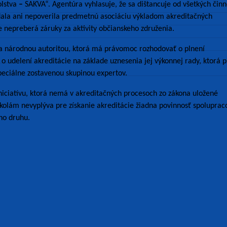
olstva
–
SAKVA“. Agentúra vyhlasuje, že sa dištancuje od všetkých činn
ala ani nepoverila predmetnú asociáciu výkladom akreditačných
e nepreberá záruky za aktivity občianskeho združenia.
 a národnou autoritou, ktorá má právomoc rozhodovať o plnení
 udelení akreditácie na základe uznesenia jej výkonnej rady, ktorá p
peciálne zostavenou skupinou expertov.
iciatívu, ktorá nemá v akreditačných procesoch zo zákona uložené
školám nevyplýva pre získanie akreditácie žiadna povinnosť spoluprac
ho druhu.