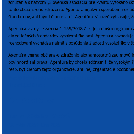
združenia s názvom „Slovenská asociácia pre kvalitu vysokého šk
tohto občianskeho združenia. Agentúra nijakým spôsobom nežiad
štandardov, ani inými činnosťami. Agentúra zároveň vyhlasuje, ž
Agentúra v zmysle zákona č. 269/2018 Z. z. je jediným orgánom
akreditačných štandardov vysokými školami. Agentúra rozhoduje o
rozhodovaní vychádza najmä z posúdenia žiadosti vysokej školy š
Agentúra vníma občianske združenie ako samostatnú záujmovú in
povinnosti ani práva. Agentúra by chcela zdôrazniť, že vysokým 
resp. byť členom tejto organizácie, ani inej organizácie podobné
Navigácia
Vysoké školy čakajú skúšky – posúdia ich experti
Nasledujúci článok
v
Ďalšie články
článku
Tento týždeň v SAAVŠ
12. mája 2025
9. júna 2025