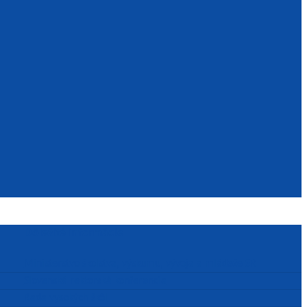
Dôležité informácie
Ministerstvo školstva, výskumu, vývoja a mládeže SR
Slovenská rektorská konferencia
Rada vysokých škôl