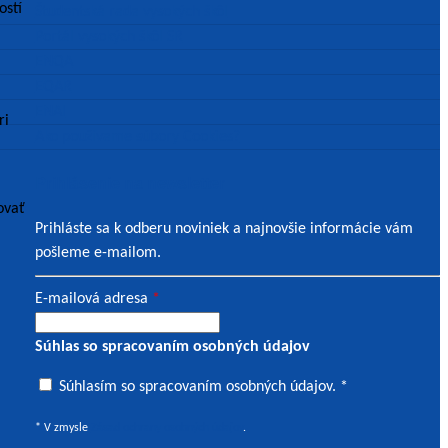
ostí
Študentská rada vysokých škôl
Portál vysokých škôl SR
ENQA
EQAR
ENAI
ri
Ako používame súbory Cookies?
Prihlásenie na newsletter
ovať
Prihláste sa k odberu noviniek a najnovšie informácie vám
pošleme e-mailom.
E-mailová adresa
*
Súhlas so spracovaním osobných údajov
Súhlasím
Súhlasím so spracovaním osobných údajov. *
so
* V zmysle
Zásad ochrany osobných údajov
.
spracovaním