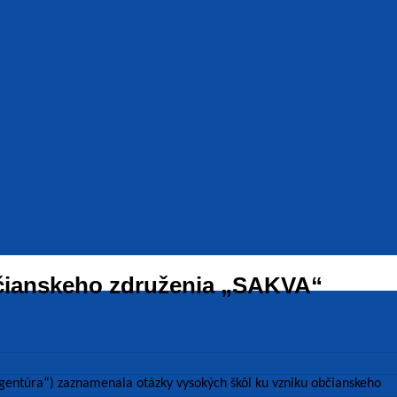
bčianskeho združenia „SAKVA“
agentúra“) zaznamenala otázky vysokých škôl ku vzniku občianskeho