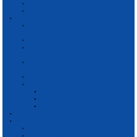
Zásady ochrany osobných údajov
Slobodný prístup k informáciám
Štandardy
Štandardy pre vnútorný systém
zabezpečovania kvality
Štandardy pre študijný program
Štandardy pre habilitačné konanie a
inauguračné konanie
Vyhodnotenie pripomienok
k návrhu štandardov
Metodika vyhodnocovania štandardov
Legislatívny systém
Zákon č. 269/2018 Z.z.
Zákon č. 300/2025 Z.z.
Štandardy ESG
Podávanie žiadostí
Rozhodnutia
Rozhodnutia v súlade s ESG
Ostatné rozhodnutia