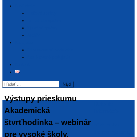
Publikácie
Tlačové správy
Tematické správy
Výročné správy
Archív
Podujatia
Pripravované podujatia
Realizované podujatia
Kontakt
Hľadať:
Výstupy prieskumu
Dôležité
Akademická
informácie
štvrťhodinka – webinár
Ministerstvo
pre vysoké školy.
školstva, výskumu,