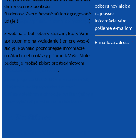
odberu noviniek a
darí a čo nie z pohľadu
najnovšie
študentov. Zverejňované sú len agregované
informácie vám
údaje (
https://prieskum.saavs.sk/vysledky/
).
pošleme e-mailom.
Z webinára bol robený záznam, ktorý Vám
sprístupníme na vyžiadanie (len pre vysoké
E-mailová adresa
*
školy). Rovnako podrobnejšie informácie
o dátach alebo otázky priamo k Vašej škole
budete je možné získať prostredníctvom
jana.stovickova[at]saavs.sk
.
Navigácia
Záver projektu OECD, EK a úradu vlády SR
„Zvýšenie kvality vysokého školstva“
v
Online vzdelávanie ohrozuje kvalitu výučby a
článku
môže vytvárať priestor na podvádzanie
Ďalšie články
Ako vytvoriť, upraviť, schváliť