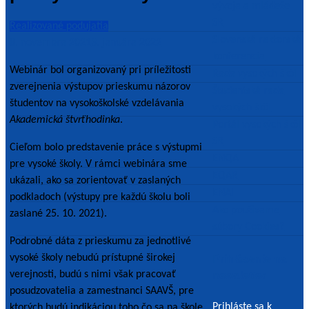
vývoja a mládeže
SR
Realizované podujatia
Slovenská rektorská
8. novembra 2021
3. januára 2022
konferencia
Webinár bol organizovaný pri príležitosti
Rada vysokých škôl
zverejnenia výstupov prieskumu názorov
Študentská rada
študentov na vysokoškolské vzdelávania
vysokých škôl
Akademická štvrťhodinka
.
Portál vysokých škôl
SR
Cieľom bolo predstavenie práce s výstupmi
ENQA
pre vysoké školy. V rámci webinára sme
EQAR
ukázali, ako sa zorientovať v zaslaných
ENAI
podkladoch (výstupy pre každú školu boli
Ako používame
zaslané 25. 10. 2021).
súbory Cookies?
Podrobné dáta z prieskumu za jednotlivé
vysoké školy nebudú prístupné širokej
Prihlásenie na
verejnosti, budú s nimi však pracovať
newsletter
posudzovatelia a zamestnanci SAAVŠ, pre
Prihláste sa k
ktorých budú indikáciou toho čo sa na škole